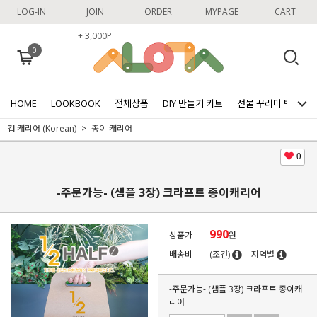
LOG-IN
JOIN
ORDER
MYPAGE
CART
+ 3,000P
0
HOME
LOOKBOOK
전체상품
DIY 만들기 키트
선물 꾸러미 박스
컵 캐리어 (Korean)
종이 캐리어
0
-주문가능- (샘플 3장) 크라프트 종이캐리어
990
상품가
원
배송비
(조건)
지역별
-주문가능- (샘플 3장) 크라프트 종이캐
리어