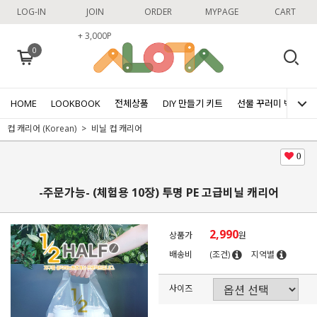
LOG-IN
JOIN
ORDER
MYPAGE
CART
+ 3,000P
0
HOME
LOOKBOOK
전체상품
DIY 만들기 키트
선물 꾸러미 박스
컵 캐리어 (Korean)
비닐 컵 캐리어
0
-주문가능- (체험용 10장) 투명 PE 고급비닐 캐리어
2,990
상품가
원
배송비
(조건)
지역별
사이즈